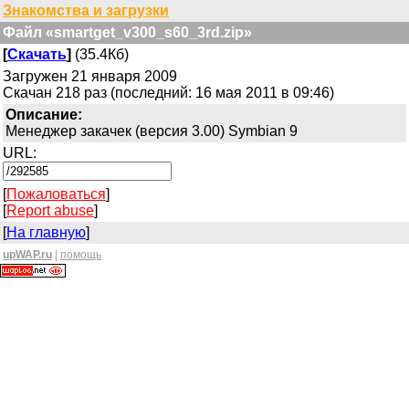
Знакомства и загрузки
Файл «smartget_v300_s60_3rd.zip»
[
Скачать
]
(35.4Кб)
Загружен 21 января 2009
Скачан 218 раз (последний: 16 мая 2011 в 09:46)
Описание:
Менеджер закачек (версия 3.00) Symbian 9
URL:
[
Пожаловаться
]
[
Report abuse
]
[
На главную
]
upWAP.ru
|
помощь