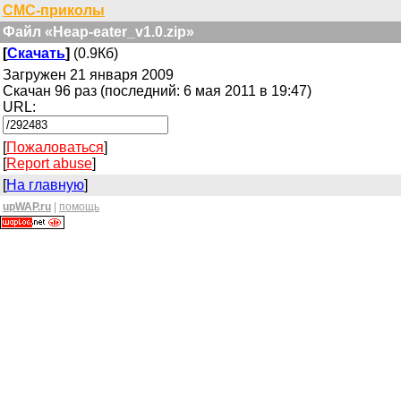
СМС-приколы
Файл «Heap-eater_v1.0.zip»
[
Скачать
]
(0.9Кб)
Загружен 21 января 2009
Скачан 96 раз (последний: 6 мая 2011 в 19:47)
URL:
[
Пожаловаться
]
[
Report abuse
]
[
На главную
]
upWAP.ru
|
помощь