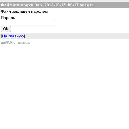
Файл «truongxu_tan_2012-10-15_09-17.sql.gz»
Файл защищен паролем
Пароль:
[
На главную
]
upWAP.ru
|
помощь