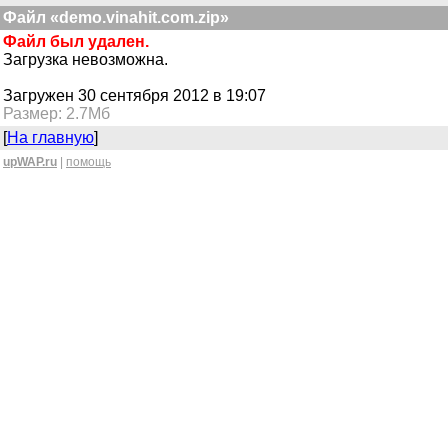
Файл «demo.vinahit.com.zip»
Файл был удален.
Загрузка невозможна.
Загружен 30 сентября 2012 в 19:07
Размер: 2.7Мб
[
На главную
]
upWAP.ru
|
помощь