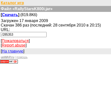
Каталог игр
Файл «RallyStarsK800i.jar»
[
Скачать
]
(819.8Кб)
Загружен 17 января 2009
Скачан 386 раз (последний: 28 сентября 2010 в 20:15)
URL:
[
Пожаловаться
]
[
Report abuse
]
[
На главную
]
upWAP.ru
|
помощь