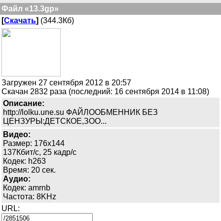
Файл «13.3gp»
[
Скачать
]
(344.3Кб)
Загружен 27 сентября 2012 в 20:57
Скачан 2832 раза (последний: 16 сентября 2014 в 11:08)
Описание:
http://lolku.une.su ФАЙЛООБМЕННИК БЕЗ
ЦЕНЗУРЫ:ДЕТСКОЕ,ЗОО...
Видео:
Размер: 176x144
137Кбит/с, 25 кадр/с
Кодек: h263
Время: 20 сек.
Аудио:
Кодек: amrnb
Частота: 8KHz
URL: