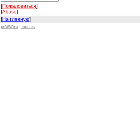
[
Пожаловаться
]
[
Abuse
]
[
На главную
]
upWAP.ru
|
помощь