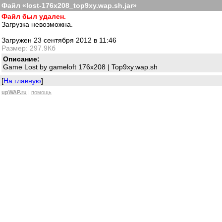
Файл «lost-176x208_top9xy.wap.sh.jar»
Файл был удален.
Загрузка невозможна.
Загружен 23 сентября 2012 в 11:46
Размер: 297.9Кб
Описание:
Game Lost by gameloft 176x208 | Top9xy.wap.sh
[
На главную
]
upWAP.ru
|
помощь