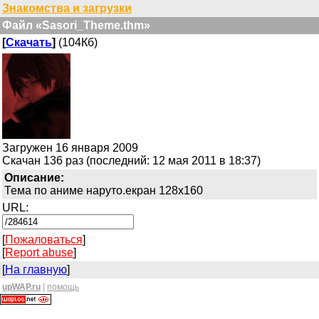
Знакомства и загрузки
Файл «Sasori_Theme.thm»
[
Скачать
]
(104Кб)
Загружен 16 января 2009
Скачан 136 раз (последний: 12 мая 2011 в 18:37)
Описание:
Тема по аниме наруто.екран 128х160
URL:
[
Пожаловаться
]
[
Report abuse
]
[
На главную
]
upWAP.ru
|
помощь