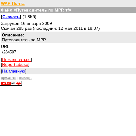
WAP-Почта
Файл «Путеводитель по МРР.rtf»
[
Скачать
]
(1.8Кб)
Загружен 16 января 2009
Скачан 285 раз (последний: 12 мая 2011 в 18:37)
Описание:
Путеводитель по МРР
URL:
[
Пожаловаться
]
[
Report abuse
]
[
На главную
]
upWAP.ru
|
помощь