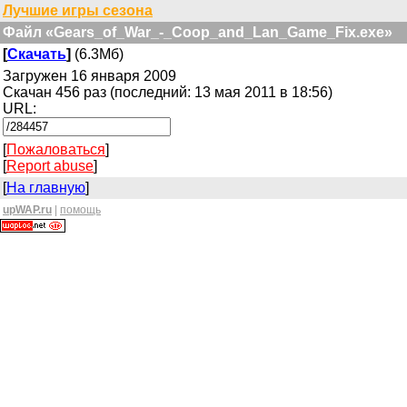
Лучшие игры сезона
Файл «Gears_of_War_-_Coop_and_Lan_Game_Fix.exe»
[
Скачать
]
(6.3Мб)
Загружен 16 января 2009
Скачан 456 раз (последний: 13 мая 2011 в 18:56)
URL:
[
Пожаловаться
]
[
Report abuse
]
[
На главную
]
upWAP.ru
|
помощь