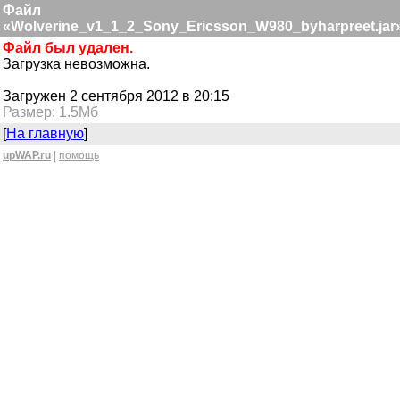
Файл
«Wolverine_v1_1_2_Sony_Ericsson_W980_byharpreet.jar
Файл был удален.
Загрузка невозможна.
Загружен 2 сентября 2012 в 20:15
Размер: 1.5Мб
[
На главную
]
upWAP.ru
|
помощь