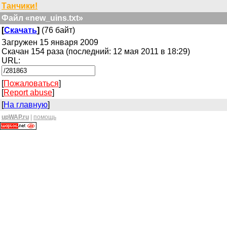
Танчики!
Файл «new_uins.txt»
[
Скачать
]
(76 байт)
Загружен 15 января 2009
Скачан 154 раза (последний: 12 мая 2011 в 18:29)
URL:
[
Пожаловаться
]
[
Report abuse
]
[
На главную
]
upWAP.ru
|
помощь