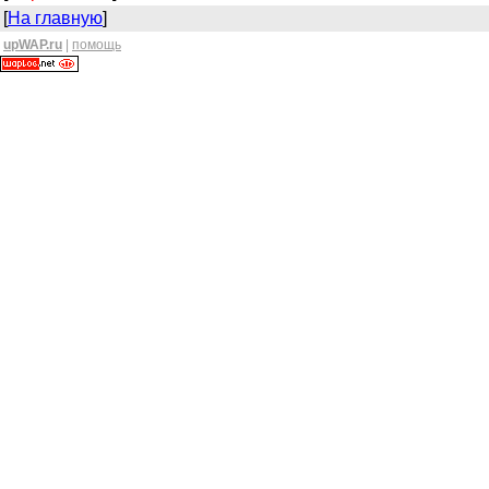
[
На главную
]
upWAP.ru
|
помощь