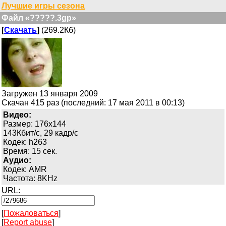
Лучшие игры сезона
Файл «?????.3gp»
[
Скачать
]
(269.2Кб)
Загружен 13 января 2009
Скачан 415 раз (последний: 17 мая 2011 в 00:13)
Видео:
Размер: 176x144
143Кбит/с, 29 кадр/с
Кодек: h263
Время: 15 сек.
Аудио:
Кодек: AMR
Частота: 8KHz
URL:
[
Пожаловаться
]
[
Report abuse
]