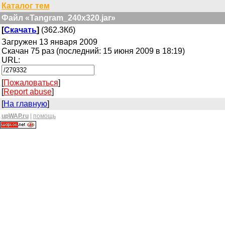
Каталог тем
Файл «Tangram_240x320.jar»
[
Скачать
]
(362.3Кб)
Загружен 13 января 2009
Скачан 75 раз (последний: 15 июня 2009 в 18:19)
URL:
[
Пожаловаться
]
[
Report abuse
]
[
На главную
]
upWAP.ru
|
помощь