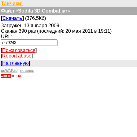
Танчики!
Файл «Sodita 3D Combat.jar»
[
Скачать
]
(376.5Кб)
Загружен 13 января 2009
Скачан 390 раз (последний: 20 мая 2011 в 19:11)
URL:
[
Пожаловаться
]
[
Report abuse
]
[
На главную
]
upWAP.ru
|
помощь