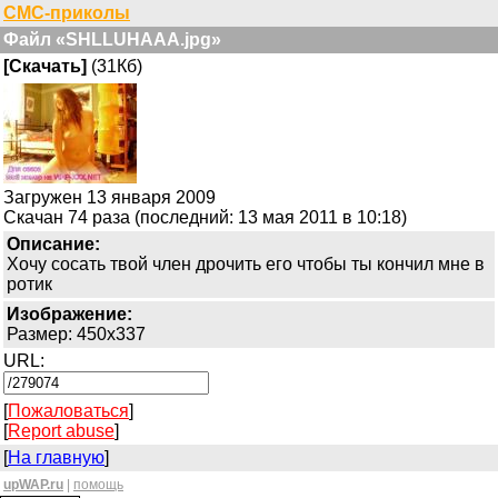
СМС-приколы
Файл «SHLLUHAAA.jpg»
[Скачать]
(31Кб)
Загружен 13 января 2009
Скачан 74 раза (последний: 13 мая 2011 в 10:18)
Описание:
Хочу сосать твой член дрочить его чтобы ты кончил мне в
ротик
Изображение:
Размер: 450x337
URL:
[
Пожаловаться
]
[
Report abuse
]
[
На главную
]
upWAP.ru
|
помощь