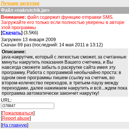
Лучшие загрузки
Файл «nakrutchik.jar»
Внимание:
файл содержит функцию отправки SMS.
Загружайте его только если полностью уверены в авторе
этой программы
[
Скачать
]
(3.5Кб)
Загружен 13 января 2009
Скачан 69 раз (последний: 14 мая 2011 в 13:12)
Описание:
java-накрутчик, который с легкостью сможет, за считанные
минуты накрутить показания Вашего счетчика, и Вы
навсегда сможете забыть о раскрутке сайта имея эту
программу. Работа с программой необычайно проста: в
одном окне программы пишем ссылку на счетчик, во
втором-количество переходов, в третьем-паузу между
переходами, далее нажимаем накрутить и всё...ждем пока
программа автоматически закончит накрутку!
URL:
[
Пожаловаться
]
[
Report abuse
]
[
На главную
]