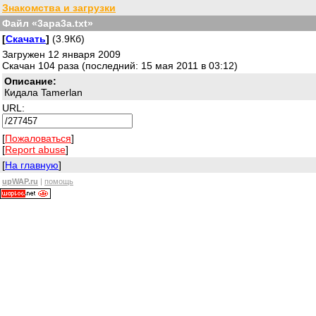
Знакомства и загрузки
Файл «3apa3a.txt»
[
Скачать
]
(3.9Кб)
Загружен 12 января 2009
Скачан 104 раза (последний: 15 мая 2011 в 03:12)
Описание:
Кидала Tamerlan
URL:
[
Пожаловаться
]
[
Report abuse
]
[
На главную
]
upWAP.ru
|
помощь