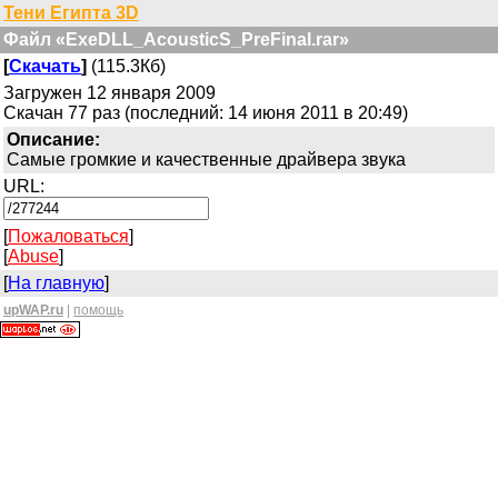
Тени Египта 3D
Файл «ExeDLL_AcousticS_PreFinal.rar»
[
Скачать
]
(115.3Кб)
Загружен 12 января 2009
Скачан 77 раз (последний: 14 июня 2011 в 20:49)
Описание:
Самые громкие и качественные драйвера звука
URL:
[
Пожаловаться
]
[
Abuse
]
[
На главную
]
upWAP.ru
|
помощь