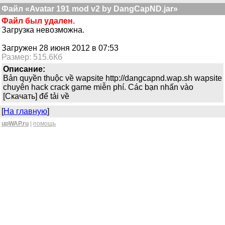
Файл «Avatar 191 mod v2 by DangCapND.jar»
Файл был удален.
Загрузка невозможна.
Загружен 28 июня 2012 в 07:53
Размер: 515.6Кб
Описание:
Bản quyền thuộc về wapsite http://dangcapnd.wap.sh wapsite
chuyên hack crack game miễn phí. Các bạn nhấn vào
[Скачать] để tải về
[
На главную
]
upWAP.ru
|
помощь