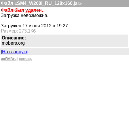
Файл «SM4_W200i_RU_128x160.jar»
Файл был удален.
Загрузка невозможна.
Загружен 17 июня 2012 в 19:27
Размер: 273.1Кб
Описание:
mobers.org
[
На главную
]
upWAP.ru
|
помощь