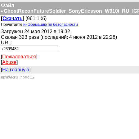
Файл
«GhostReconFutureSoldier_SonyEricsson_W910i_RU_IGP
[
Скачать
]
(961.1Кб)
Прочитайте
информацию по безопасности
Загружен 24 мая 2012 в 19:32
Скачан 323 раза (последний: 4 июня 2012 в 22:28)
URL:
[
Пожаловаться
]
[
Abuse
]
[
На главную
]
upWAP.ru
|
помощь