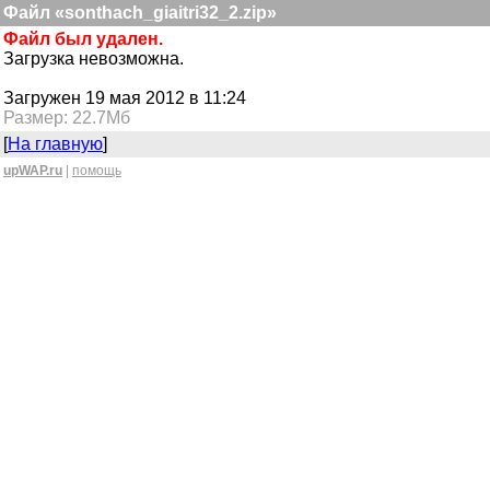
Файл «sonthach_giaitri32_2.zip»
Файл был удален.
Загрузка невозможна.
Загружен 19 мая 2012 в 11:24
Размер: 22.7Мб
[
На главную
]
upWAP.ru
|
помощь