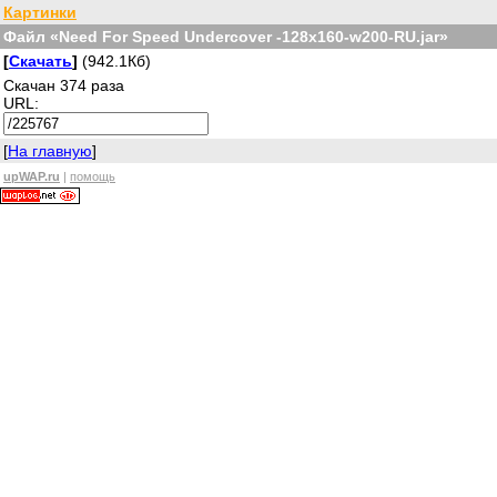
Картинки
Файл «Need For Speed Undercover -128x160-w200-RU.jar»
[
Скачать
]
(942.1Кб)
Скачан 374 раза
URL:
[
На главную
]
upWAP.ru
|
помощь