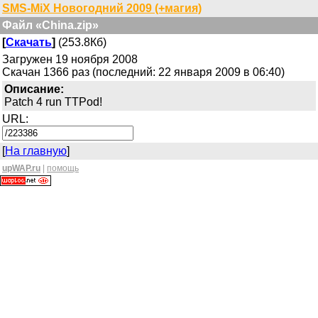
SMS-MiX Новогодний 2009 (+магия)
Файл «China.zip»
[
Скачать
]
(253.8Кб)
Загружен 19 ноября 2008
Скачан 1366 раз (последний: 22 января 2009 в 06:40)
Описание:
Patch 4 run TTPod!
URL:
[
На главную
]
upWAP.ru
|
помощь