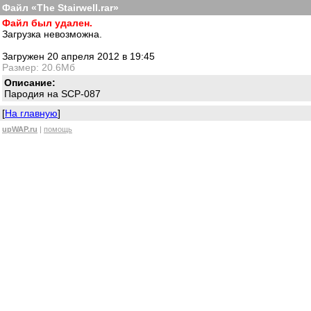
Файл «The Stairwell.rar»
Файл был удален.
Загрузка невозможна.
Загружен 20 апреля 2012 в 19:45
Размер: 20.6Мб
Описание:
Пародия на SCP-087
[
На главную
]
upWAP.ru
|
помощь