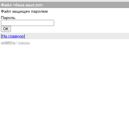
Файл «база мыл.txt»
Файл защищен паролем
Пароль:
[
На главную
]
upWAP.ru
|
помощь