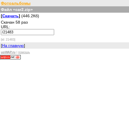
Фотоальбомы
Файл «car2.zip»
[
Скачать
]
(446.2Кб)
Скачан 58 раз
URL:
[id: 21483]
[
На главную
]
upWAP.ru
|
помощь