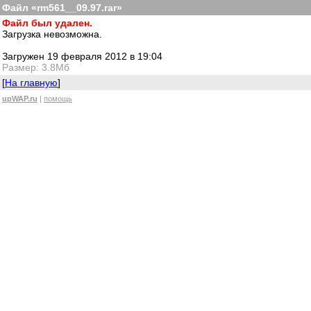
Файл «rm561__09.97.rar»
Файл был удален.
Загрузка невозможна.
Загружен 19 февраля 2012 в 19:04
Размер: 3.8Мб
[
На главную
]
upWAP.ru
|
помощь