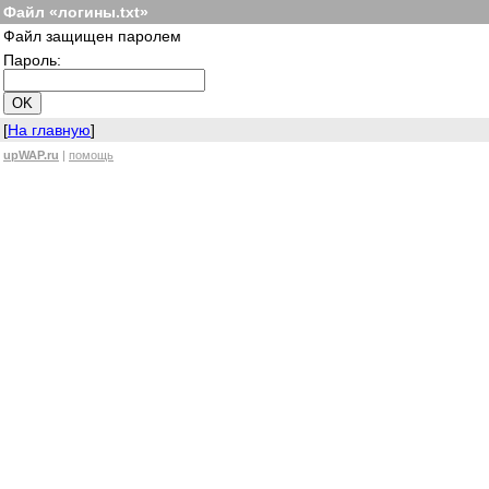
Файл «логины.txt»
Файл защищен паролем
Пароль:
[
На главную
]
upWAP.ru
|
помощь