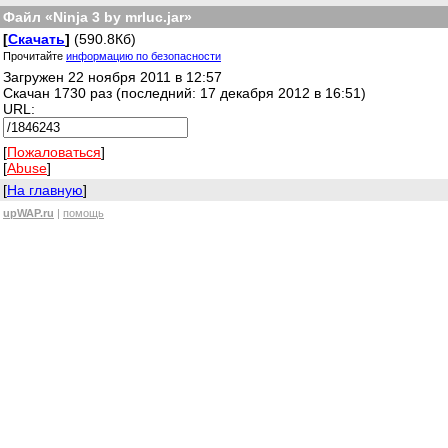
Файл «Ninja 3 by mrluc.jar»
[
Скачать
]
(590.8Кб)
Прочитайте
информацию по безопасности
Загружен 22 ноября 2011 в 12:57
Скачан 1730 раз (последний: 17 декабря 2012 в 16:51)
URL:
[
Пожаловаться
]
[
Abuse
]
[
На главную
]
upWAP.ru
|
помощь