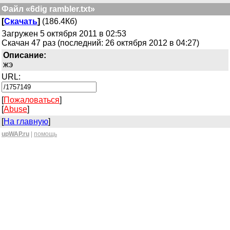
Файл «6dig rambler.txt»
[
Скачать
]
(186.4Кб)
Загружен 5 октября 2011 в 02:53
Скачан 47 раз (последний: 26 октября 2012 в 04:27)
Описание:
жэ
URL:
[
Пожаловаться
]
[
Abuse
]
[
На главную
]
upWAP.ru
|
помощь