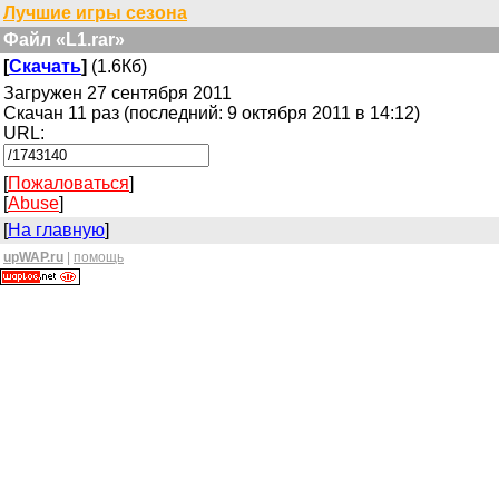
Лучшие игры сезона
Файл «L1.rar»
[
Скачать
]
(1.6Кб)
Загружен 27 сентября 2011
Скачан 11 раз (последний: 9 октября 2011 в 14:12)
URL:
[
Пожаловаться
]
[
Abuse
]
[
На главную
]
upWAP.ru
|
помощь