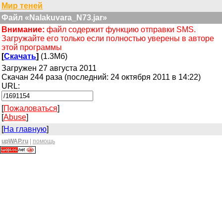
Мир теней
Файл «Nalakuvara_N73.jar»
Внимание:
файл содержит функцию отправки SMS.
Загружайте его только если полностью уверены в авторе
этой программы
[
Скачать
]
(1.3Мб)
Загружен 27 августа 2011
Скачан 244 раза (последний: 24 октября 2011 в 14:22)
URL:
[
Пожаловаться
]
[
Abuse
]
[
На главную
]
upWAP.ru
|
помощь