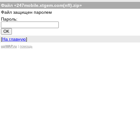
Файл «247mobile.xtgem.com(nfl).zip»
Файл защищен паролем
Пароль:
[
На главную
]
upWAP.ru
|
помощь