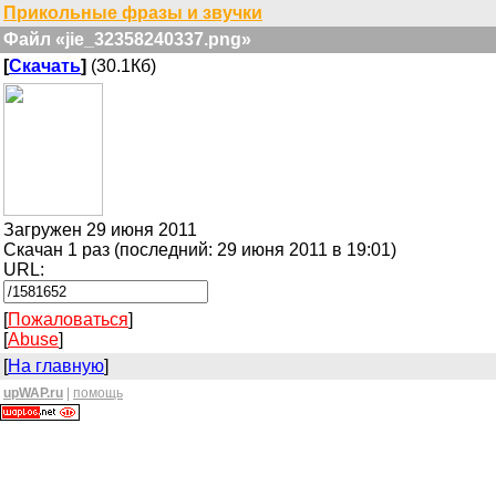
Прикольные фразы и звучки
Файл «jie_32358240337.png»
[
Скачать
]
(30.1Кб)
Загружен 29 июня 2011
Скачан 1 раз (последний: 29 июня 2011 в 19:01)
URL:
[
Пожаловаться
]
[
Abuse
]
[
На главную
]
upWAP.ru
|
помощь