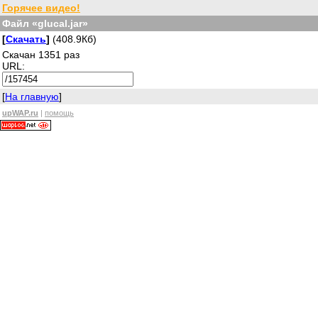
Горячее видео!
Файл «glucal.jar»
[
Скачать
]
(408.9Кб)
Скачан 1351 раз
URL:
[
На главную
]
upWAP.ru
|
помощь