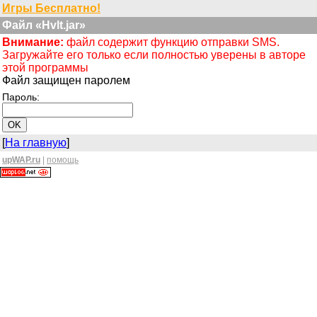
Игры Бесплатно!
Файл «Hvlt.jar»
Внимание:
файл содержит функцию отправки SMS.
Загружайте его только если полностью уверены в авторе
этой программы
Файл защищен паролем
Пароль:
[
На главную
]
upWAP.ru
|
помощь