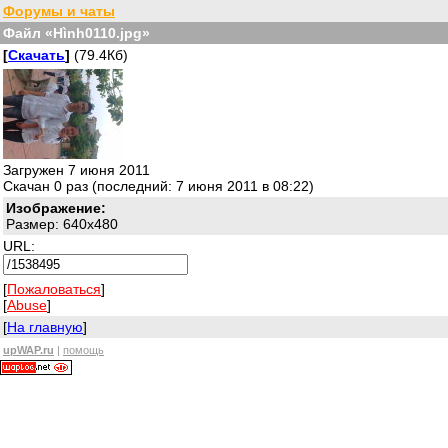
Форумы и чаты
Файл «Hình0110.jpg»
[
Скачать
]
(79.4Кб)
Загружен 7 июня 2011
Скачан 0 раз (последний: 7 июня 2011 в 08:22)
Изображение:
Размер: 640x480
URL:
[
Пожаловаться
]
[
Abuse
]
[
На главную
]
upWAP.ru
|
помощь