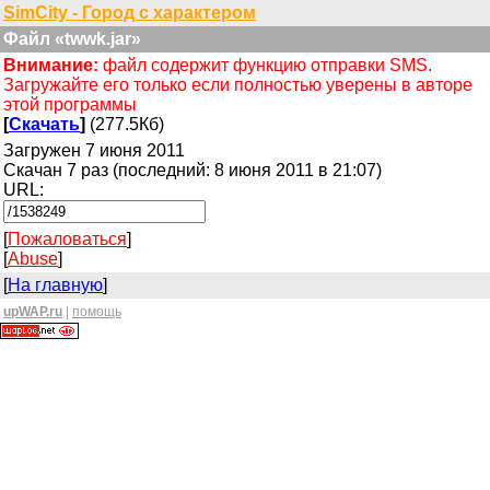
SimCity - Город с характером
Файл «twwk.jar»
Внимание:
файл содержит функцию отправки SMS.
Загружайте его только если полностью уверены в авторе
этой программы
[
Скачать
]
(277.5Кб)
Загружен 7 июня 2011
Скачан 7 раз (последний: 8 июня 2011 в 21:07)
URL:
[
Пожаловаться
]
[
Abuse
]
[
На главную
]
upWAP.ru
|
помощь