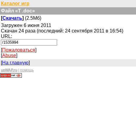
Каталог игр
Файл «T .doc»
[
Скачать
]
(2.5Мб)
Загружен 6 июня 2011
Скачан 24 раза (последний: 24 сентября 2011 в 16:54)
URL:
[
Пожаловаться
]
[
Abuse
]
[
На главную
]
upWAP.ru
|
помощь