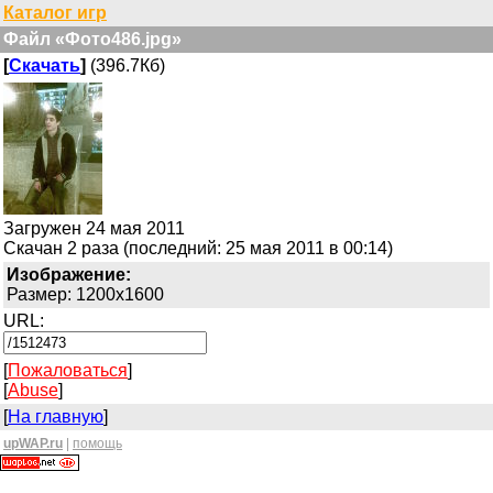
Каталог игр
Файл «Фото486.jpg»
[
Скачать
]
(396.7Кб)
Загружен 24 мая 2011
Скачан 2 раза (последний: 25 мая 2011 в 00:14)
Изображение:
Размер: 1200x1600
URL:
[
Пожаловаться
]
[
Abuse
]
[
На главную
]
upWAP.ru
|
помощь