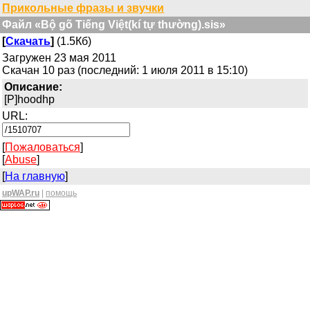
Прикольные фразы и звучки
Файл «Bộ gõ Tiếng Việt(kí tự thường).sis»
[
Скачать
]
(1.5Кб)
Загружен 23 мая 2011
Скачан 10 раз (последний: 1 июля 2011 в 15:10)
Описание:
[P]hoodhp
URL:
[
Пожаловаться
]
[
Abuse
]
[
На главную
]
upWAP.ru
|
помощь