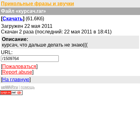
Прикольные фразы и звучки
Файл «курсач.rar»
[
Скачать
]
(61.6Кб)
Загружен 22 мая 2011
Скачан 2 раза (последний: 22 мая 2011 в 18:41)
Описание:
курсач, что дальше делать не знаю(((
URL:
[
Пожаловаться
]
[
Report abuse
]
[
На главную
]
upWAP.ru
|
помощь