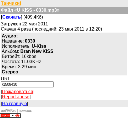
Танчики!
Файл «U KISS - 0330.mp3»
[
Скачать
]
(409.4Кб)
Загружен 22 мая 2011
Скачан 4 раза (последний: 23 мая 2011 в 12:20)
Аудио:
Название:
0330
Исполнитель:
U-Kiss
Альбом:
Bran New KISS
Битрейт: 16kbps
Частота: 11.03KHz
Время: 3:29 мин.
Стерео
URL:
[
Пожаловаться
]
[
Report abuse
]
[
На главную
]
upWAP.ru
|
помощь