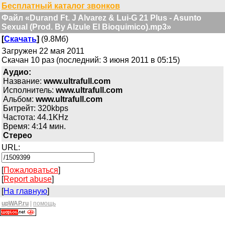
Бесплатный каталог звонков
Файл «Durand Ft. J Alvarez & Lui-G 21 Plus - Asunto
Sexual (Prod. By Alzule El Bioquimico).mp3»
[
Скачать
]
(9.8Мб)
Загружен 22 мая 2011
Скачан 10 раз (последний: 3 июня 2011 в 05:15)
Аудио:
Название:
www.ultrafull.com
Исполнитель:
www.ultrafull.com
Альбом:
www.ultrafull.com
Битрейт: 320kbps
Частота: 44.1KHz
Время: 4:14 мин.
Стерео
URL:
[
Пожаловаться
]
[
Report abuse
]
[
На главную
]
upWAP.ru
|
помощь