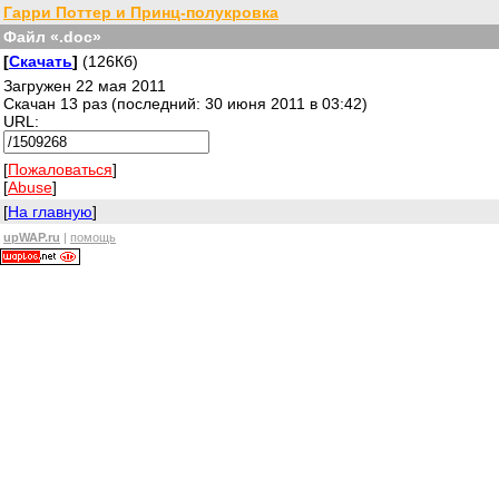
Гарри Поттер и Принц-полукровка
Файл «.doc»
[
Скачать
]
(126Кб)
Загружен 22 мая 2011
Скачан 13 раз (последний: 30 июня 2011 в 03:42)
URL:
[
Пожаловаться
]
[
Abuse
]
[
На главную
]
upWAP.ru
|
помощь