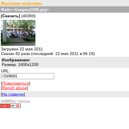
Жестокие подставы
Файл «Images(109).jpg»
[Скачать]
(403Кб)
Загружен 22 мая 2011
Скачан 82 раза (последний: 22 мая 2011 в 06:19)
Изображение:
Размер: 1600x1200
URL:
[
Пожаловаться
]
[
Report abuse
]
[
На главную
]
upWAP.ru
|
помощь