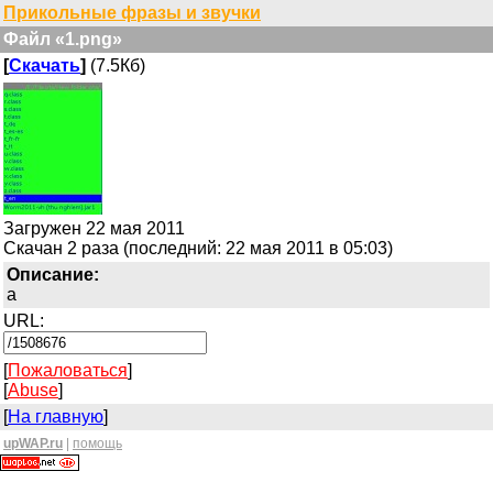
Прикольные фразы и звучки
Файл «1.png»
[
Скачать
]
(7.5Кб)
Загружен 22 мая 2011
Скачан 2 раза (последний: 22 мая 2011 в 05:03)
Описание:
a
URL:
[
Пожаловаться
]
[
Abuse
]
[
На главную
]
upWAP.ru
|
помощь