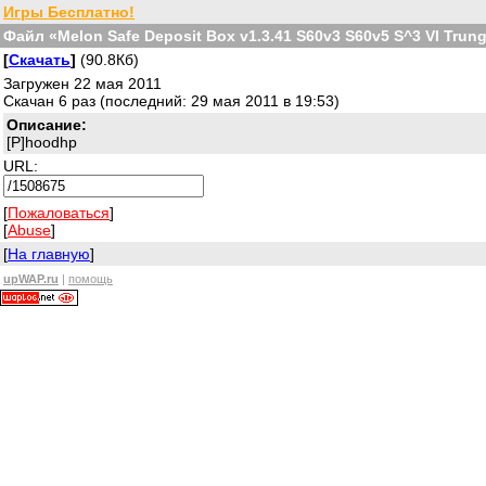
Игры Бесплатно!
Файл «Melon Safe Deposit Box v1.3.41 S60v3 S60v5 S^3 VI Trun
[
Скачать
]
(90.8Кб)
Загружен 22 мая 2011
Скачан 6 раз (последний: 29 мая 2011 в 19:53)
Описание:
[P]hoodhp
URL:
[
Пожаловаться
]
[
Abuse
]
[
На главную
]
upWAP.ru
|
помощь